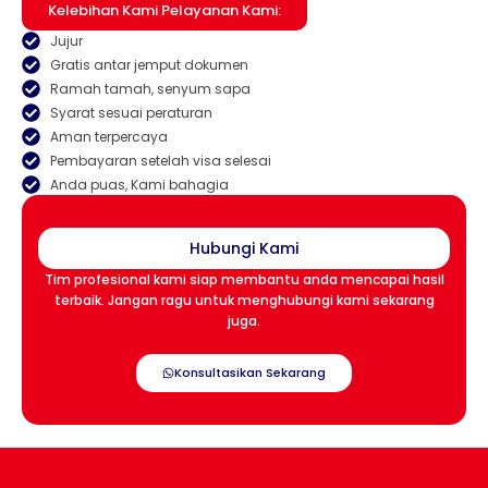
Kelebihan Kami Pelayanan Kami:
Jujur
Gratis antar jemput dokumen
Ramah tamah, senyum sapa
Syarat sesuai peraturan
Aman terpercaya
Pembayaran setelah visa selesai
Anda puas, Kami bahagia
Hubungi Kami
Tim profesional kami siap membantu anda mencapai hasil
terbaik. Jangan ragu untuk menghubungi kami sekarang
juga.
Konsultasikan Sekarang