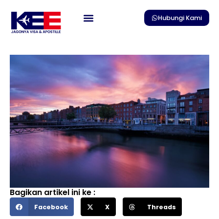
Skip
to
Hubungi Kami
content
Bagikan artikel ini ke :
Facebook
X
Threads