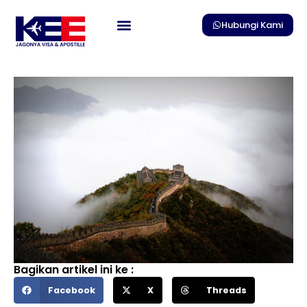
Skip
to
Hubungi Kami
content
Bagikan artikel ini ke :
Facebook
X
Threads