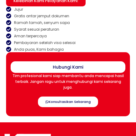
Kelebihan Kami Pelayanan Kami:
Jujur
Gratis antar jemput dokumen
Ramah tamah, senyum sapa
Syarat sesuai peraturan
Aman terpercaya
Pembayaran setelah visa selesai
Anda puas, Kami bahagia
Hubungi Kami
Tim profesional kami siap membantu anda mencapai hasil
terbaik. Jangan ragu untuk menghubungi kami sekarang
juga.
Konsultasikan Sekarang