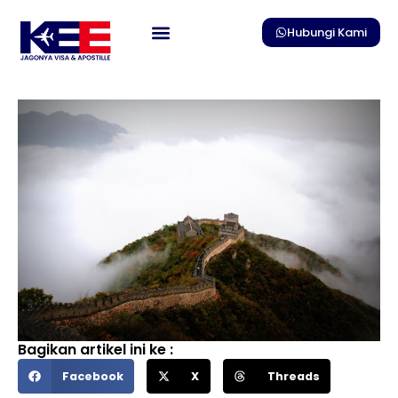
Skip
to
Hubungi Kami
content
Bagikan artikel ini ke :
Facebook
X
Threads