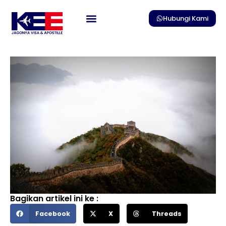
Skip
to
Hubungi Kami
content
Bagikan artikel ini ke :
Facebook
X
Threads