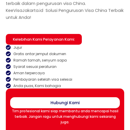
terbaik dalam pengurusan visa China.
KeeVisaJakarta.id Solusi Pengurusan Visa China Terbaik
untuk Anda!
Kelebihan Kami Pelayanan Kami:
Jujur
Gratis antar jemput dokumen
Ramah tamah, senyum sapa
Syarat sesuai peraturan
Aman terpercaya
Pembayaran setelah visa selesai
Anda puas, Kami bahagia
Hubungi Kami
Tim profesional kami siap membantu anda mencapai hasil
terbaik. Jangan ragu untuk menghubungi kami sekarang
juga.