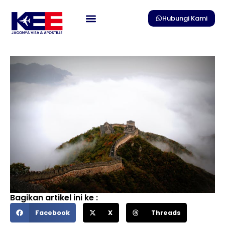
Skip
to
Hubungi Kami
content
Bagikan artikel ini ke :
Facebook
X
Threads