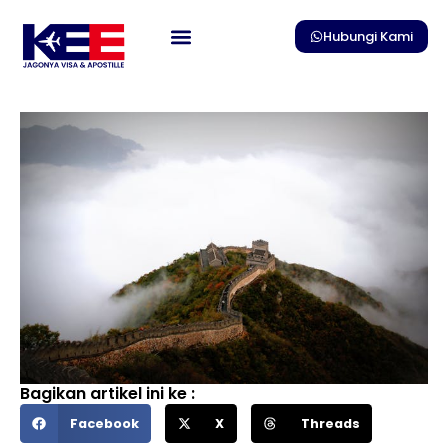
Skip
to
Hubungi Kami
content
Bagikan artikel ini ke :
Facebook
X
Threads