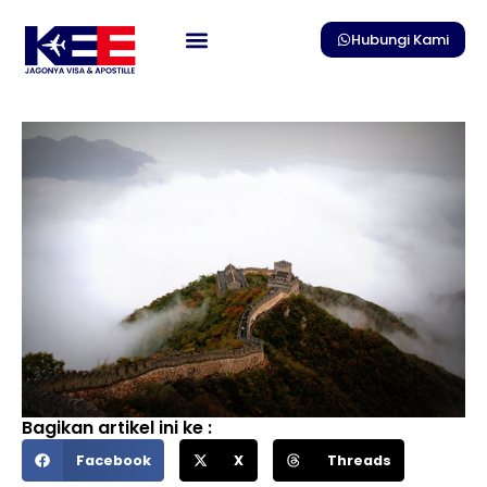
Skip
to
Hubungi Kami
content
Bagikan artikel ini ke :
Facebook
X
Threads