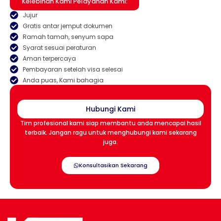
Kelebihan Kami Pelayanan Kami:
Jujur
Gratis antar jemput dokumen
Ramah tamah, senyum sapa
Syarat sesuai peraturan
Aman terpercaya
Pembayaran setelah visa selesai
Anda puas, Kami bahagia
Hubungi Kami
Tim profesional kami siap membantu anda mencapai hasil
terbaik. Jangan ragu untuk menghubungi kami sekarang
juga.
Konsultasikan Sekarang