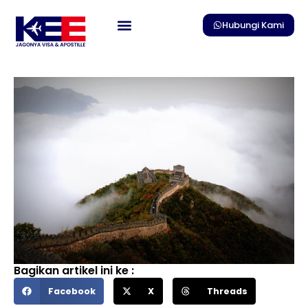
Skip
to
Hubungi Kami
content
Bagikan artikel ini ke :
Facebook
X
Threads