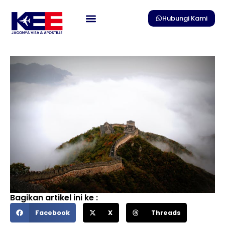
Skip
to
Hubungi Kami
content
Bagikan artikel ini ke :
Facebook
X
Threads