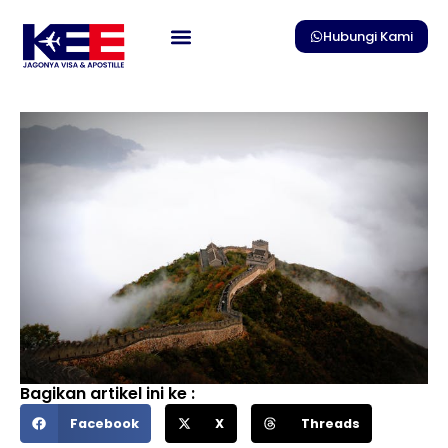
Skip
to
Hubungi Kami
content
Bagikan artikel ini ke :
Facebook
X
Threads