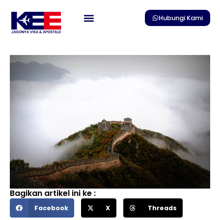
Skip
to
Hubungi Kami
content
Bagikan artikel ini ke :
Facebook
X
Threads