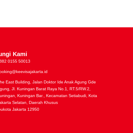
ungi Kami
882 0155 50013
ooking@keevisajakarta.id
he East Building, Jalan Doktor Ide Anak Agung Gde
gung, Jl. Kuningan Barat Raya No.1, RT.5/RW.2,
uningan, Kuningan Bar., Kecamatan Setiabudi, Kota
akarta Selatan, Daerah Khusus
bukota Jakarta 12950