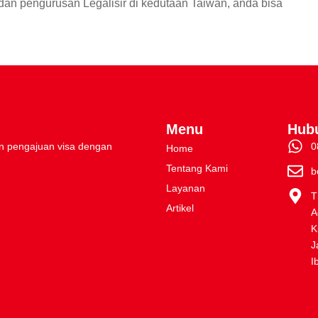
dan pengurusan Legalisir di kedutaan Taiwan, anda bisa
Menu
Hub
 pengajuan visa dengan
0
Home
Tentang Kami
b
Layanan
T
Artikel
A
K
J
I