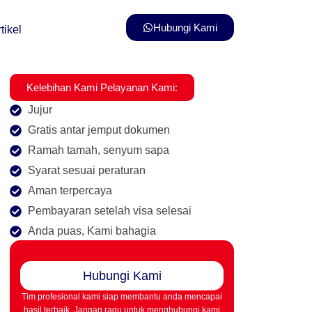
Hubungi Kami
tikel
Kelebihan Kami Pelayanan Kami:
Jujur
Gratis antar jemput dokumen
Ramah tamah, senyum sapa
Syarat sesuai peraturan
Aman terpercaya
Pembayaran setelah visa selesai
Anda puas, Kami bahagia
Hubungi Kami
Tim profesional kami siap membantu anda mencapai
hasil terbaik. Jangan ragu untuk menghubungi kami