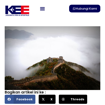
Skip
to
Hubungi Kami
content
Bagikan artikel ini ke :
Facebook
X
Threads