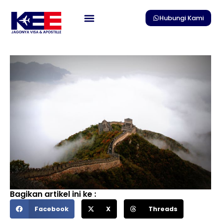
Skip
to
Hubungi Kami
content
Bagikan artikel ini ke :
Facebook
X
Threads