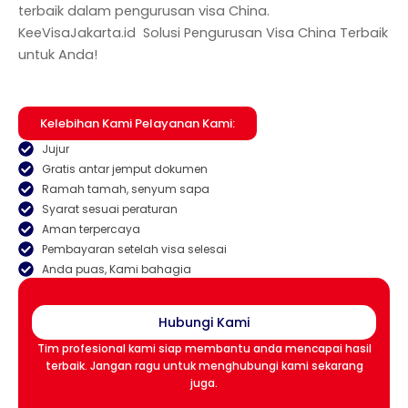
terbaik dalam pengurusan visa China.
KeeVisaJakarta.id Solusi Pengurusan Visa China Terbaik
untuk Anda!
Kelebihan Kami Pelayanan Kami:
Jujur
Gratis antar jemput dokumen
Ramah tamah, senyum sapa
Syarat sesuai peraturan
Aman terpercaya
Pembayaran setelah visa selesai
Anda puas, Kami bahagia
Hubungi Kami
Tim profesional kami siap membantu anda mencapai hasil
terbaik. Jangan ragu untuk menghubungi kami sekarang
juga.