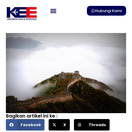
Skip
to
Hubungi Kami
content
Bagikan artikel ini ke :
Facebook
X
Threads