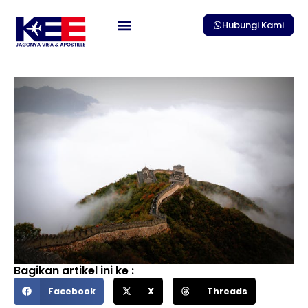
Skip
to
Hubungi Kami
content
Bagikan artikel ini ke :
Facebook
X
Threads