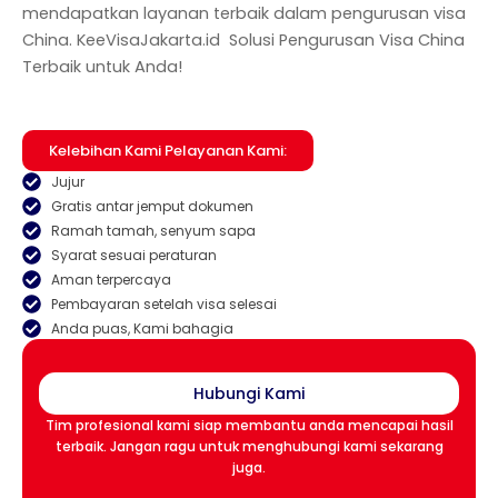
mendapatkan layanan terbaik dalam pengurusan visa
China. KeeVisaJakarta.id Solusi Pengurusan Visa China
Terbaik untuk
Anda!
Kelebihan Kami Pelayanan Kami:
Jujur
Gratis antar jemput dokumen
Ramah tamah, senyum sapa
Syarat sesuai peraturan
Aman terpercaya
Pembayaran setelah visa selesai
Anda puas, Kami bahagia
Hubungi Kami
Tim profesional kami siap membantu anda mencapai hasil
terbaik. Jangan ragu untuk menghubungi kami sekarang
juga.