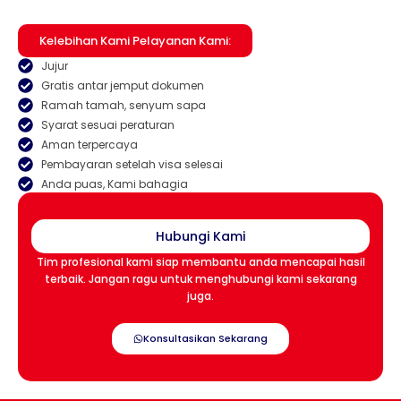
Kelebihan Kami Pelayanan Kami:
Jujur
Gratis antar jemput dokumen
Ramah tamah, senyum sapa
Syarat sesuai peraturan
Aman terpercaya
Pembayaran setelah visa selesai
Anda puas, Kami bahagia
Hubungi Kami
Tim profesional kami siap membantu anda mencapai hasil
terbaik. Jangan ragu untuk menghubungi kami sekarang
juga.
Konsultasikan Sekarang