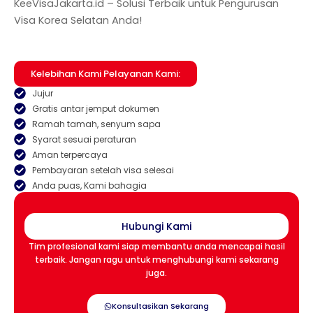
KeeVisaJakarta.id – Solusi Terbaik untuk Pengurusan
Visa Korea Selatan Anda!
Kelebihan Kami Pelayanan Kami:
Jujur
Gratis antar jemput dokumen
Ramah tamah, senyum sapa
Syarat sesuai peraturan
Aman terpercaya
Pembayaran setelah visa selesai
Anda puas, Kami bahagia
Hubungi Kami
Tim profesional kami siap membantu anda mencapai hasil
terbaik. Jangan ragu untuk menghubungi kami sekarang
juga.
Konsultasikan Sekarang