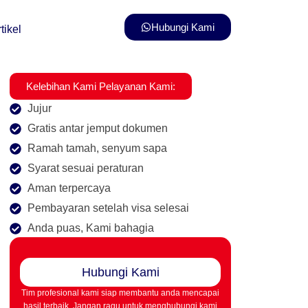
Hubungi Kami
tikel
Kelebihan Kami Pelayanan Kami:
Jujur
Gratis antar jemput dokumen
Ramah tamah, senyum sapa
Syarat sesuai peraturan
Aman terpercaya
Pembayaran setelah visa selesai
Anda puas, Kami bahagia
Hubungi Kami
Tim profesional kami siap membantu anda mencapai
hasil terbaik. Jangan ragu untuk menghubungi kami