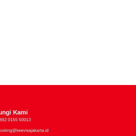
ungi Kami
882 0155 50013
ooking@keevisajakarta.id