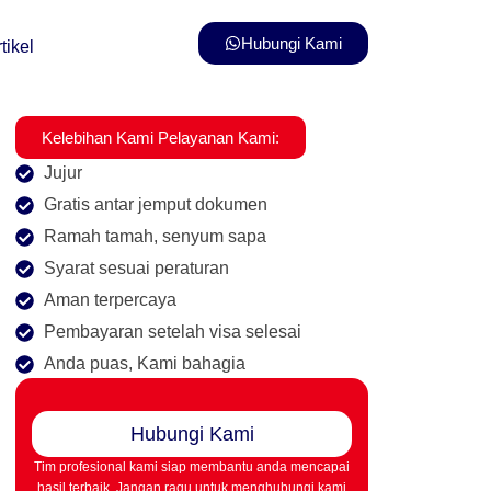
Hubungi Kami
tikel
Kelebihan Kami Pelayanan Kami:
Jujur
Gratis antar jemput dokumen
Ramah tamah, senyum sapa
Syarat sesuai peraturan
Aman terpercaya
Pembayaran setelah visa selesai
Anda puas, Kami bahagia
Hubungi Kami
Tim profesional kami siap membantu anda mencapai
hasil terbaik. Jangan ragu untuk menghubungi kami