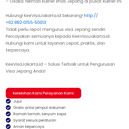
– Osaka: Nikmati kuliner khas Jepang di pusat kuliner ini.
Hubungi KeeVisaJakarta.id Sekarang!
http://‪
+62 882‑0155‑50013‬
Tidak perlu repot mengurus visa Jepang sendiri.
Percayakan semuanya kepada KeeVisaJakarta.id.
Hubungi kami untuk layanan cepat, praktis, dan
terpercaya.
KeeVisaJakarta.id – Solusi Terbaik untuk Pengurusan
Visa Jepang Anda!
Kelebihan Kami Pelayanan Kami:
Jujur
Gratis antar jemput dokumen
Ramah tamah, senyum sapa
Syarat sesuai peraturan
Aman terpercaya