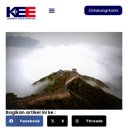
Skip
to
Hubungi Kami
content
Bagikan artikel ini ke :
Facebook
X
Threads