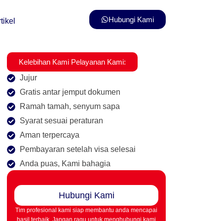
Hubungi Kami
tikel
Kelebihan Kami Pelayanan Kami:
Jujur
Gratis antar jemput dokumen
Ramah tamah, senyum sapa
Syarat sesuai peraturan
Aman terpercaya
Pembayaran setelah visa selesai
Anda puas, Kami bahagia
Hubungi Kami
Tim profesional kami siap membantu anda mencapai
hasil terbaik. Jangan ragu untuk menghubungi kami