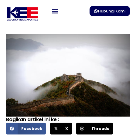
Skip
to
Hubungi Kami
content
Bagikan artikel ini ke :
Facebook
X
Threads