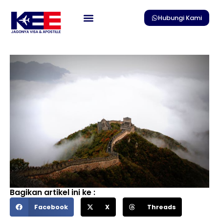
Skip
to
Hubungi Kami
content
Bagikan artikel ini ke :
Facebook
X
Threads