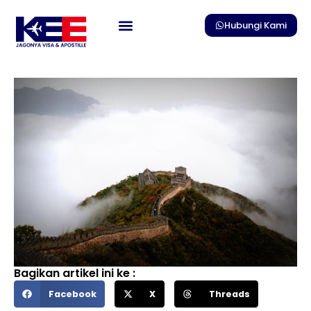
Skip
to
Hubungi Kami
content
Bagikan artikel ini ke :
Facebook
X
Threads