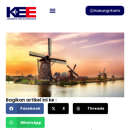
Skip
to
Hubungi Kami
content
Bagikan artikel ini ke :
Facebook
X
Threads
WhatsApp