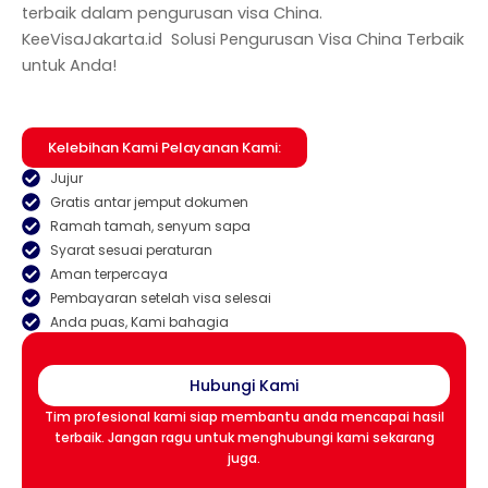
terbaik dalam pengurusan visa China.
KeeVisaJakarta.id Solusi Pengurusan Visa China Terbaik
untuk Anda!
Kelebihan Kami Pelayanan Kami:
Jujur
Gratis antar jemput dokumen
Ramah tamah, senyum sapa
Syarat sesuai peraturan
Aman terpercaya
Pembayaran setelah visa selesai
Anda puas, Kami bahagia
Hubungi Kami
Tim profesional kami siap membantu anda mencapai hasil
terbaik. Jangan ragu untuk menghubungi kami sekarang
juga.