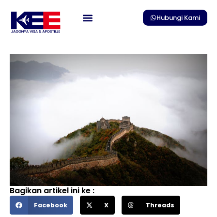
Skip
to
Hubungi Kami
content
Bagikan artikel ini ke :
Facebook
X
Threads