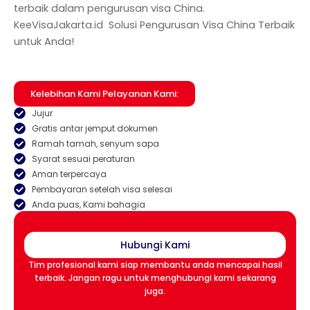
terbaik dalam pengurusan visa China.
KeeVisaJakarta.id Solusi Pengurusan Visa China Terbaik
untuk Anda!
Kelebihan Kami Pelayanan Kami:
Jujur
Gratis antar jemput dokumen
Ramah tamah, senyum sapa
Syarat sesuai peraturan
Aman terpercaya
Pembayaran setelah visa selesai
Anda puas, Kami bahagia
Hubungi Kami
Tim profesional kami siap membantu anda mencapai hasil
terbaik. Jangan ragu untuk menghubungi kami sekarang
juga.