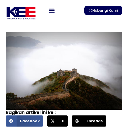
Skip
to
Hubungi Kami
content
Bagikan artikel ini ke :
Facebook
X
Threads